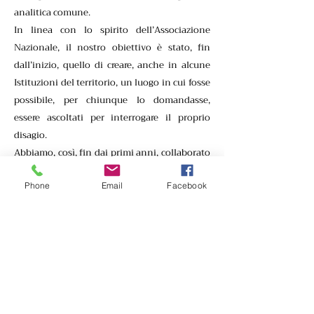
analitica comune.
In linea con lo spirito dell’Associazione
Nazionale, il nostro obiettivo è stato, fin
dall’inizio, quello di creare, anche in alcune
Istituzioni del territorio, un luogo in cui fosse
possibile, per chiunque lo domandasse,
essere ascoltati per interrogare il proprio
disagio.
Abbiamo, così, fin dai primi anni, collaborato
ad alcuni progetti riguardanti le Scuole
Secondarie di I e II grado di Rimini e
Phone
Email
Facebook
Provincia, sia realizzando, all’interno di
alcune scuole, Servizi di Consulenza
psicologica per gli allievi, le loro famiglie e gli
operatori scolastici, che servizi di prevenzione
e formazione attraverso cicli di conferenze e
seminari su problematiche adolescenziali.