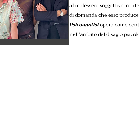
al malessere soggettivo, con
di domanda che esso produce
Psicoanalisi
opera come centro
nell’ambito del disagio psicol
2023 by Cldpa - Via Roma 7, Rimini, 47921 - cell. +39 340 870 42