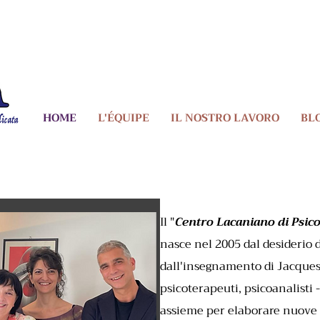
HOME
L'ÉQUIPE
IL NOSTRO LAVORO
BL
Il "
Centro Lacaniano di Psico
nasce nel 2005 dal desiderio d
dall'insegnamento di Jacques 
psicoterapeuti, psicoanalisti 
assieme per elaborare nuove s